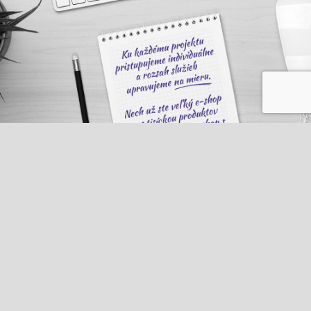
KOMPLETNÁ SEO SPRÁVA
NASTAVENIE PPC KAMPANÍ
V rámci mesačného rozpočtu sa
Kompletná správa PPC kampane to nie je
postaráme o všetky kroky nutné pre
len jednorázové nastavenie, ale