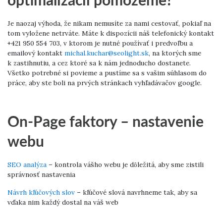
optimalizácií pomôžeme?
Je naozaj výhoda, že nikam nemusíte za nami cestovať, pokiaľ na
tom vyložene netrváte. Máte k dispozícii náš telefonický kontakt
+421 950 554 703, v ktorom je nutné používať i predvoľbu a
emailový kontakt
michal.kuchar@seolight.sk
, na ktorých sme
k zastihnutiu, a cez ktoré sa k nám jednoducho dostanete.
Všetko potrebné si povieme a pustíme sa s vašim súhlasom do
práce, aby ste boli na prvých stránkach vyhľadávačov google.
On-Page faktory – nastavenie
webu
SEO analýza
– kontrola vášho webu je dôležitá, aby sme zistili
správnosť nastavenia
Návrh kľúčových slov
– kľúčové slová navrhneme tak, aby sa
vďaka nim každý dostal na váš web