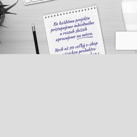
KOMPLETNÁ SEO SPRÁVA
NASTAVENIE PPC KAMPANÍ
V rámci mesačného rozpočtu sa
Kompletná správa PPC kampane to nie je
postaráme o všetky kroky nutné pre
len jednorázové nastavenie, ale