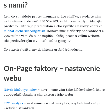
s nami?
Len, čo si nájdete pri tej hromade práce chvíľku, zavolajte nám
na telefónne číslo +421 950 554 703, ku ktorému vždy pridávajte
predvoľbu, ktorá je pred číslom alebo využite emailový kontakt
michal.kuchar@seolight.sk
. Dohovoríme si všetky podrobnosti a
vysvetlíme vám, čo bude náplňou ďalšej práce s vašim webom.
Ide predovšetkým o viditeľnosť na google.sk.
Čo vyzerá zložito, my dokážeme urobiť jednoducho.
On-Page faktory – nastavenie
webu
Návrh kľúčových slov
– navrhneme vám také kľúčové slová, ktoré
odpovedajú obsahu a charakteru vášho webu
SEO analýza
– nastavíme vaše stránky tak, aby boli funkčné po
všetkých stránkach