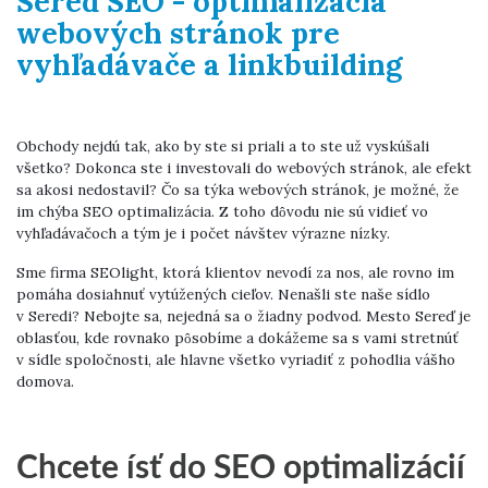
Sereď SEO - optimalizácia
webových stránok pre
vyhľadávače a linkbuilding
Obchody nejdú tak, ako by ste si priali a to ste už vyskúšali
všetko? Dokonca ste i investovali do webových stránok, ale efekt
sa akosi nedostavil? Čo sa týka webových stránok, je možné, že
im chýba SEO optimalizácia. Z toho dôvodu nie sú vidieť vo
vyhľadávačoch a tým je i počet návštev výrazne nízky.
Sme firma SEOlight, ktorá klientov nevodí za nos, ale rovno im
pomáha dosiahnuť vytúžených cieľov. Nenašli ste naše sídlo
v Seredi? Nebojte sa, nejedná sa o žiadny podvod. Mesto Sereď je
oblasťou, kde rovnako pôsobíme a dokážeme sa s vami stretnúť
v sídle spoločnosti, ale hlavne všetko vyriadiť z pohodlia vášho
domova.
Chcete ísť do SEO optimalizácií