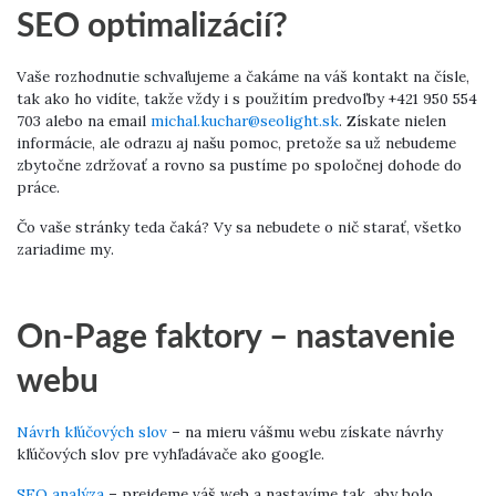
SEO optimalizácií?
Vaše rozhodnutie schvaľujeme a čakáme na váš kontakt na čísle,
tak ako ho vidíte, takže vždy i s použitím predvoľby +421 950 554
703 alebo na email
michal.kuchar@seolight.sk
. Získate nielen
informácie, ale odrazu aj našu pomoc, pretože sa už nebudeme
zbytočne zdržovať a rovno sa pustíme po spoločnej dohode do
práce.
Čo vaše stránky teda čaká? Vy sa nebudete o nič starať, všetko
zariadime my.
On-Page faktory – nastavenie
webu
Návrh kľúčových slov
– na mieru vášmu webu získate návrhy
kľúčových slov pre vyhľadávače ako google.
SEO analýza
– prejdeme váš web a nastavíme tak, aby bolo