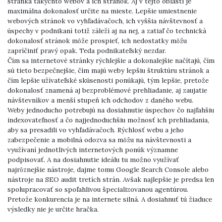
stránka takýchto webov a ich stránok. Aj v tejto oblasti je
maximálna dokonalosť určite na mieste. Lepšie umiestnenie
webových stránok vo vyhľadávačoch, ich vyššia návštevnosť a
úspechy v podnikaní totiž záleží aj na nej, a zatiaľ čo technická
dokonalosť stránok môže prospieť, ich nedostatky môžu
zapríčiniť pravý opak. Teda podnikateľský nezdar.
Čím sa internetové stránky rýchlejšie a dokonalejšie načítajú, čím
sú tieto bezpečnejšie, čím majú weby lepšiu štruktúru stránok a
čím lepšie užívateľské skúsenosti ponúkajú, tým lepšie, pretože
dokonalosť znamená aj bezproblémové prehliadanie, aj zaujatie
návštevníkov a menší stupeň ich odchodov z daného webu.
Weby jednoducho potrebujú na dosiahnutie úspechov čo najľahšiu
indexovateľnosť a čo najjednoduchšiu možnosť ich prehliadania,
aby sa presadili vo vyhľadávačoch. Rýchlosť webu a jeho
zabezpečenie a mobilná odozva sa môžu na návštevnosti a
využívaní jednotlivých internetových ponúk významne
podpisovať. A na dosiahnutie ideálu tu možno využívať
najrôznejšie nástroje, dajme tomu Google Search Console alebo
nástroje na SEO audit tretích strán. Avšak najlepšie je predsa len
spolupracovať so spoľahlivou špecializovanou agentúrou.
Pretože konkurencia je na internete silná. A dosiahnuť tú žiaduce
výsledky nie je určite hračka.