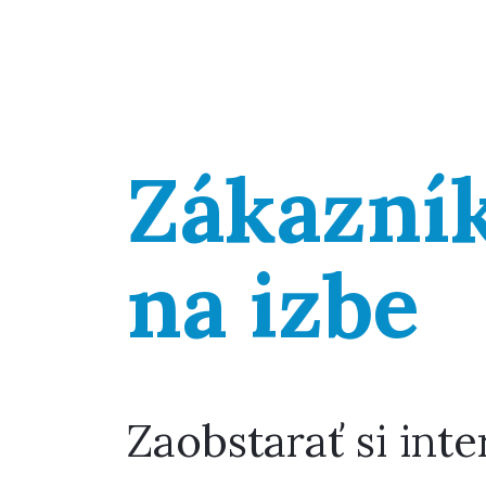
Zákazní
na izbe
Zaobstarať si int