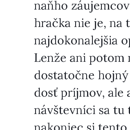
naňho záujemcov,
hračka nie je, na 
najdokonalejšia o
Lenže ani potom 
dostatočne hojný
dosť príjmov, ale
návštevníci sa tu
nakoniec si tento