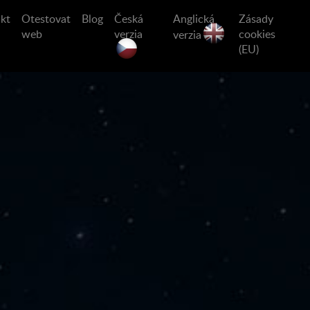
kt
Otestovat
Blog
Česká
Anglická
Zásady
web
verzia
cookies
verzia
(EU)