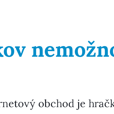
kov nemožn
ernetový obchod je hračka