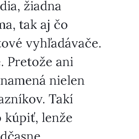
ia, žiadna
ma, tak aj čo
etové vyhľadávače.
. Pretože ani
znamená nielen
azníkov. Takí
 kúpiť, lenže
edčasne