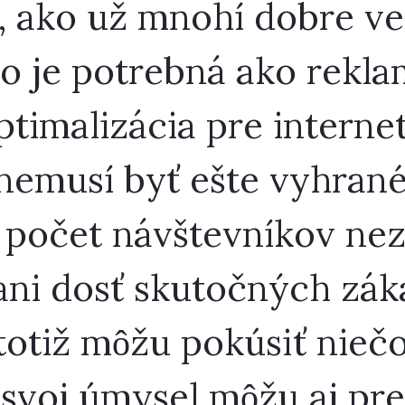
 ako už mnohí dobre ved
to je potrebná ako rekla
ptimalizácia pre intern
nemusí byť ešte vyhrané
 počet návštevníkov ne
 ani dosť skutočných zák
 totiž môžu pokúsiť niečo
 svoj úmysel môžu aj pr