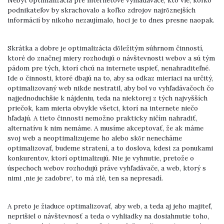
Nebyť optimalizácia pre internetové vyhľadávače, kto vie, koľko
podnikateľov by skrachovalo a koľko zdrojov najrôznejších
informácií by nikoho nezaujímalo, hoci je to dnes presne naopak.
Skrátka a dobre je optimalizácia dôležitým súhrnom činností,
ktoré do značnej miery rozhodujú o návštevnosti webov a sú tým
pádom pre tých, ktorí chcú na internete uspieť, nenahraditeľné.
Ide o činnosti, ktoré dbajú na to, aby sa odkaz mieriaci na určitý,
optimalizovaný web nikde nestratil, aby bol vo vyhľadávačoch čo
najjednoduchšie k nájdeniu, teda na niektorej z tých najvyšších
priečok, kam mieria obvykle všetci, ktorí na internete niečo
hľadajú. A tieto činnosti nemožno prakticky ničím nahradiť,
alternatívu k nim nemáme. A musíme akceptovať, že ak máme
svoj web a neoptimalizujeme ho alebo skôr nenecháme
optimalizovať, budeme stratení, a to doslova, kdesi za ponukami
konkurentov, ktorí optimalizujú. Nie je vyhnutie, pretože o
úspechoch webov rozhodujú práve vyhľadávače, a web, ktorý s
nimi ‚nie je zadobre‘, to má zlé, ten sa nepresadí.
A preto je žiaduce optimalizovať, aby web, a teda aj jeho majiteľ,
neprišiel o návštevnosť a teda o vyhliadky na dosiahnutie toho,