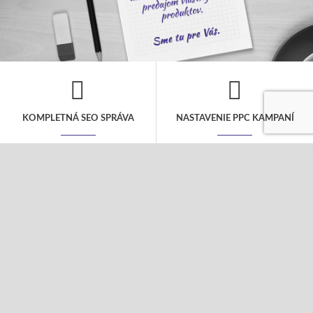
KOMPLETNÁ SEO SPRÁVA
NASTAVENIE PPC KAMPANÍ
V rámci mesačného rozpočtu sa
Kompletná správa PPC kampane to nie je
postaráme o všetky kroky nutné pre
len jednorázové nastavenie, ale
dosiahnutie popredných miest vo
pravidelná starostlivosť o Vašu kampaň,
vyhľadávačoch. Návrh kľúčových slov,
aby bola úspešná. Postaráme sa o Vaše
SEO analýza a úpravu webu a pravidelný
fulltextové a obsahové kampane i
linkbuilding.
sociálne siete.
COPYWRITING
TVORBA WEBOV