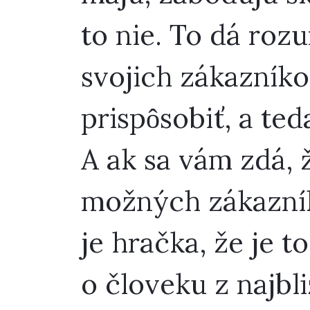
to nie. To dá roz
svojich zákazníko
prispôsobiť, a ted
A ak sa vám zdá, 
možných zákazník
je hračka, že je t
o človeku z najbl