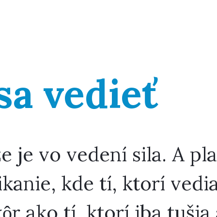
sa vedieť
 je vo vedení sila. A pla
anie, kde tí, ktorí vedia
r ako tí, ktorí iba tuši