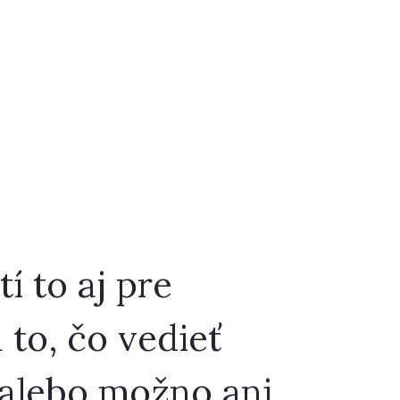
tí to aj pre
 to, čo vedieť
a alebo možno ani