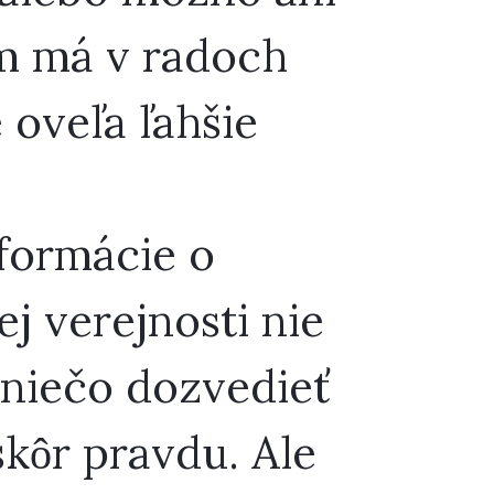
ým má v radoch
 oveľa ľahšie
nformácie o
j verejnosti nie
a niečo dozvedieť
skôr pravdu. Ale