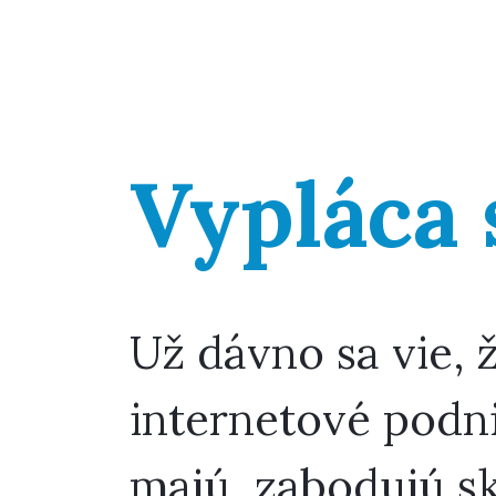
Vypláca 
Už dávno sa vie, že
internetové podnik
majú, zabodujú skô