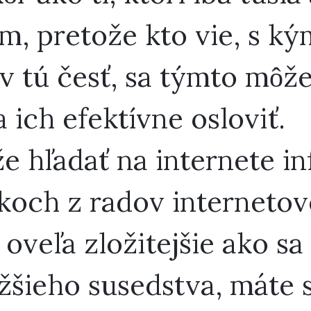
um, pretože kto vie, s k
v tú česť, sa týmto môže
a ich efektívne osloviť.
že hľadať na internete i
och z radov internetove
o oveľa zložitejšie ako s
ižšieho susedstva, máte 