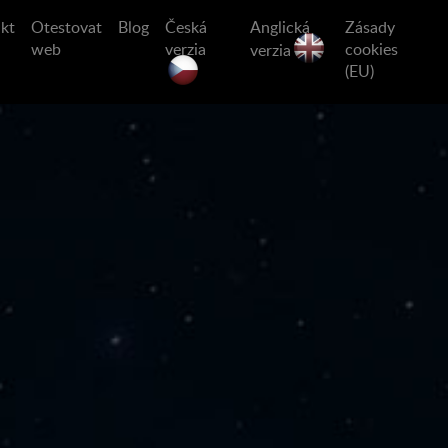
kt
Otestovat
Blog
Česká
Anglická
Zásady
web
verzia
cookies
verzia
(EU)