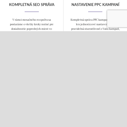
KOMPLETNÁ SEO SPRÁVA
NASTAVENIE PPC KAMPANÍ
V rámci mesačného rozpočtu sa
Kompletná správa PPC kampane to nie je
postaráme o všetky kroky nutné pre
len jednorázové nastavenie, ale
dosiahnutie popredných miest vo
pravidelná starostlivosť o Vašu kampaň,
vyhľadávačoch. Návrh kľúčových slov,
aby bola úspešná. Postaráme sa o Vaše
SEO analýza a úpravu webu a pravidelný
fulltextové a obsahové kampane i
linkbuilding.
sociálne siete.
COPYWRITING
TVORBA WEBOV
Tvorba kvalitného obsahu je základom
Webové stránky a eshopy budujeme na
webu. Texty Vám napíšeme vždy s
systéme WordPress. Ovládanie je
ohľadom na Vašu cieľovú skupinu. Texty
jednoduché, systém ponúka mnoho
pripravujeme nielen pre webové
hotových pluginov a nie ste závislí na
stránky, ale i pre ďalšie využitie.
jednom dodávateľovi riešenia. Vhodnosť
pre SEO je už len bonus.
SEOlight tvoria predovšetkým ľudia. Zoznámte sa s nami.