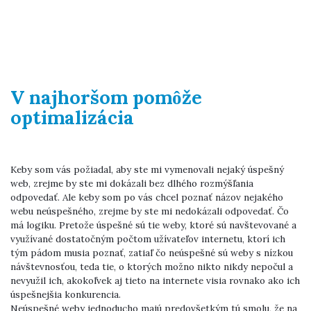
V najhoršom pomôže
optimalizácia
Keby som vás požiadal, aby ste mi vymenovali nejaký úspešný
web, zrejme by ste mi dokázali bez dlhého rozmýšľania
odpovedať. Ale keby som po vás chcel poznať názov nejakého
webu neúspešného, zrejme by ste mi nedokázali odpovedať. Čo
má logiku. Pretože úspešné sú tie weby, ktoré sú navštevované a
využívané dostatočným počtom užívateľov internetu, ktorí ich
tým pádom musia poznať, zatiaľ čo neúspešné sú weby s nízkou
návštevnosťou, teda tie, o ktorých možno nikto nikdy nepočul a
nevyužil ich, akokoľvek aj tieto na internete visia rovnako ako ich
úspešnejšia konkurencia.
Neúspešné weby jednoducho majú predovšetkým tú smolu, že na