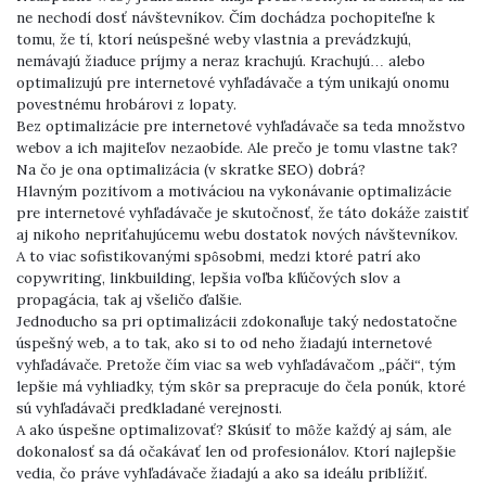
ne nechodí dosť návštevníkov. Čím dochádza pochopiteľne k
tomu, že tí, ktorí neúspešné weby vlastnia a prevádzkujú,
nemávajú žiaduce príjmy a neraz krachujú. Krachujú… alebo
optimalizujú pre internetové vyhľadávače a tým unikajú onomu
povestnému hrobárovi z lopaty.
Bez optimalizácie pre internetové vyhľadávače sa teda množstvo
webov a ich majiteľov nezaobíde. Ale prečo je tomu vlastne tak?
Na čo je ona optimalizácia (v skratke SEO) dobrá?
Hlavným pozitívom a motiváciou na vykonávanie optimalizácie
pre internetové vyhľadávače je skutočnosť, že táto dokáže zaistiť
aj nikoho nepriťahujúcemu webu dostatok nových návštevníkov.
A to viac sofistikovanými spôsobmi, medzi ktoré patrí ako
copywriting, linkbuilding, lepšia voľba kľúčových slov a
propagácia, tak aj všeličo ďalšie.
Jednoducho sa pri optimalizácii zdokonaľuje taký nedostatočne
úspešný web, a to tak, ako si to od neho žiadajú internetové
vyhľadávače. Pretože čím viac sa web vyhľadávačom „páči“, tým
lepšie má vyhliadky, tým skôr sa prepracuje do čela ponúk, ktoré
sú vyhľadávači predkladané verejnosti.
A ako úspešne optimalizovať? Skúsiť to môže každý aj sám, ale
dokonalosť sa dá očakávať len od profesionálov. Ktorí najlepšie
vedia, čo práve vyhľadávače žiadajú a ako sa ideálu priblížiť.