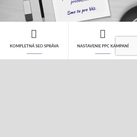
KOMPLETNÁ SEO SPRÁVA
NASTAVENIE PPC KAMPANÍ
V rámci mesačného rozpočtu sa
Kompletná správa PPC kampane to nie je
postaráme o všetky kroky nutné pre
len jednorázové nastavenie, ale
dosiahnutie popredných miest vo
pravidelná starostlivosť o Vašu kampaň,
vyhľadávačoch. Návrh kľúčových slov,
aby bola úspešná. Postaráme sa o Vaše
SEO analýza a úpravu webu a pravidelný
fulltextové a obsahové kampane i
linkbuilding.
sociálne siete.
COPYWRITING
TVORBA WEBOV
Tvorba kvalitného obsahu je základom
Webové stránky a eshopy budujeme na