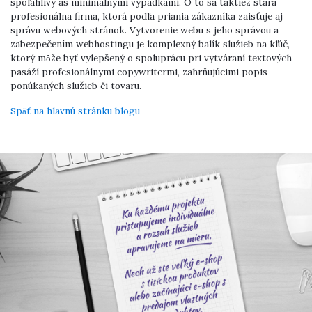
spoľahlivý as minimálnymi výpadkami. O to sa taktiež stará
profesionálna firma, ktorá podľa priania zákazníka zaisťuje aj
správu webových stránok. Vytvorenie webu s jeho správou a
zabezpečením webhostingu je komplexný balík služieb na kľúč,
ktorý môže byť vylepšený o spoluprácu pri vytváraní textových
pasáží profesionálnymi copywritermi, zahrňujúcimi popis
ponúkaných služieb či tovaru.
Späť na hlavnú stránku blogu