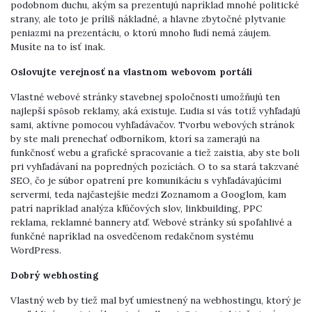
podobnom duchu, akým sa prezentujú napríklad mnohé politické
strany, ale toto je príliš nákladné, a hlavne zbytočné plytvanie
peniazmi na prezentáciu, o ktorú mnoho ľudí nemá záujem.
Musíte na to ísť inak.
Oslovujte verejnosť na vlastnom webovom portáli
Vlastné webové stránky stavebnej spoločnosti umožňujú ten
najlepší spôsob reklamy, aká existuje. Ľudia si vás totiž vyhľadajú
sami, aktívne pomocou vyhľadávačov. Tvorbu webových stránok
by ste mali prenechať odborníkom, ktorí sa zamerajú na
funkčnosť webu a grafické spracovanie a tiež zaistia, aby ste boli
pri vyhľadávaní na popredných pozíciách. O to sa stará takzvané
SEO, čo je súbor opatrení pre komunikáciu s vyhľadávajúcimi
servermi, teda najčastejšie medzi Zoznamom a Googlom, kam
patrí napríklad analýza kľúčových slov, linkbuilding, PPC
reklama, reklamné bannery atď. Webové stránky sú spoľahlivé a
funkčné napríklad na osvedčenom redakčnom systému
WordPress.
Dobrý webhosting
Vlastný web by tiež mal byť umiestnený na webhostingu, ktorý je