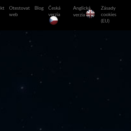
kt
Otestovat
Blog
Česká
Anglická
Zásady
web
verzia
cookies
verzia
(EU)