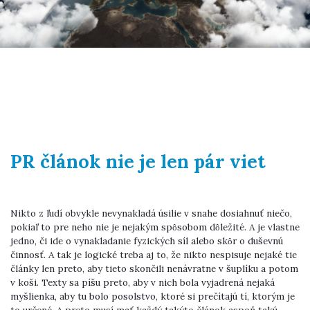
PR článok nie je len pár viet
Nikto z ľudí obvykle nevynakladá úsilie v snahe dosiahnuť niečo,
pokiaľ to pre neho nie je nejakým spôsobom dôležité. A je vlastne
jedno, či ide o vynakladanie fyzických síl alebo skôr o duševnú
činnosť. A tak je logické treba aj to, že nikto nespisuje nejaké tie
články len preto, aby tieto skončili nenávratne v šuplíku a potom
v koši. Texty sa píšu preto, aby v nich bola vyjadrená nejaká
myšlienka, aby tu bolo posolstvo, ktoré si prečítajú tí, ktorým je