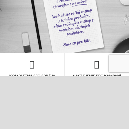
KOMPLETNÁ SEO SPRÁVA
NASTAVENIE PPC KAMPANÍ
V rámci mesačného rozpočtu sa
Kompletná správa PPC kampane to nie je
postaráme o všetky kroky nutné pre
len jednorázové nastavenie, ale
dosiahnutie popredných miest vo
pravidelná starostlivosť o Vašu kampaň,
vyhľadávačoch. Návrh kľúčových slov,
aby bola úspešná. Postaráme sa o Vaše
SEO analýza a úpravu webu a pravidelný
fulltextové a obsahové kampane i
linkbuilding.
sociálne siete.