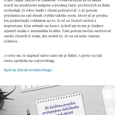
A ako zaujať takým PR článkom? Predovšetkým sa tu musia
staviť na atraktivitu nadpisu a úvodnej časti, pri ktorých sa ľudia
rozhodujú, či vôbec budú v čítaní pokračovať. A až potom
prichádza na rad obsah zvyšku takého textu, ktorý už je predsa
len podružnejší vzhľadom na to, že už sa čitateľ začítal a
neprestane, kým nebude na konci. Aj keď ani tu nie je žiaduce
opustiť snahu o maximálnu kvalitu. Tam potom možno motivovať
onoho čitateľa k tomu, aby urobil to, čo sa od neho vlastne
očakáva.
A verte mi, že napísať niečo také nie je ľahké. A preto sa tak
často spolieha na copywriting.
Späť na hlavnú stránku blogu