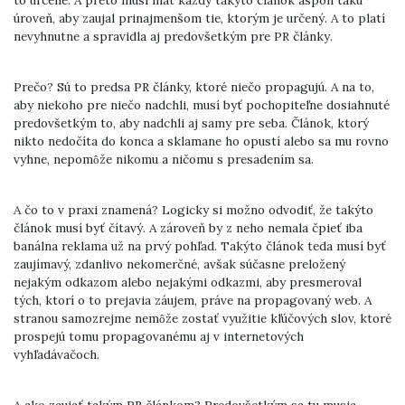
to určené. A preto musí mať každý takýto článok aspoň takú
úroveň, aby zaujal prinajmenšom tie, ktorým je určený. A to platí
nevyhnutne a spravidla aj predovšetkým pre PR články.
Prečo? Sú to predsa PR články, ktoré niečo propagujú. A na to,
aby niekoho pre niečo nadchli, musí byť pochopiteľne dosiahnuté
predovšetkým to, aby nadchli aj samy pre seba. Článok, ktorý
nikto nedočíta do konca a sklamane ho opustí alebo sa mu rovno
vyhne, nepomôže nikomu a ničomu s presadením sa.
A čo to v praxi znamená? Logicky si možno odvodiť, že takýto
článok musí byť čítavý. A zároveň by z neho nemala čpieť iba
banálna reklama už na prvý pohľad. Takýto článok teda musí byť
zaujímavý, zdanlivo nekomerčné, avšak súčasne preložený
nejakým odkazom alebo nejakými odkazmi, aby presmeroval
tých, ktorí o to prejavia záujem, práve na propagovaný web. A
stranou samozrejme nemôže zostať využitie kľúčových slov, ktoré
prospejú tomu propagovanému aj v internetových
vyhľadávačoch.