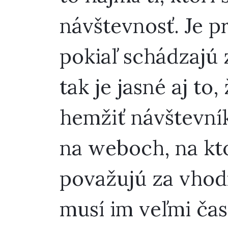
návštevnosť. Je p
pokiaľ schádzajú 
tak je jasné aj to
hemžiť návštevník
na weboch, na kt
považujú za vhodn
musí im veľmi čas