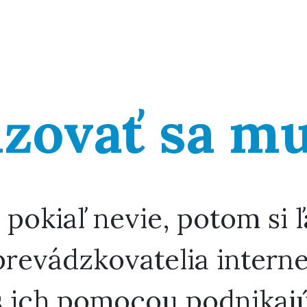
zovať sa mu
a pokiaľ nevie, potom si 
revádzkovatelia interne
í s ich pomocou podnikaj