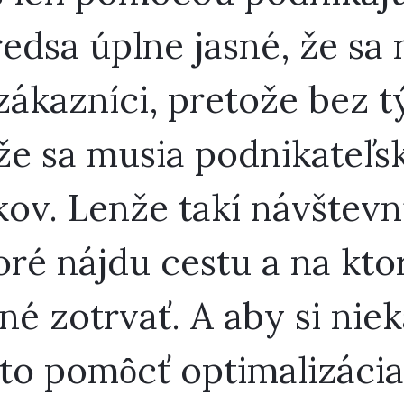
redsa úplne jasné, že sa
zákazníci, pretože bez t
, že sa musia podnikateľ
ov. Lenže takí návštevní
oré nájdu cestu a na kt
é zotrvať. A aby si niek
to pomôcť optimalizácia