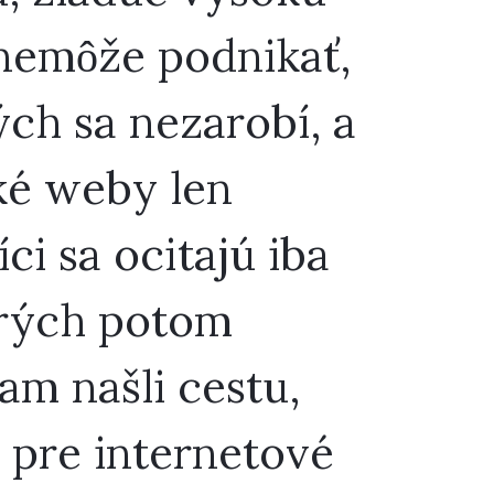
 nemôže podnikať,
ých sa nezarobí, a
ské weby len
ci sa ocitajú iba
orých potom
am našli cestu,
 pre internetové