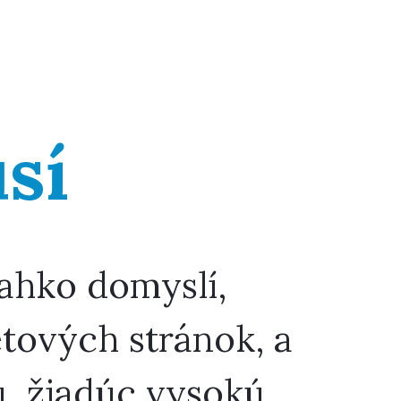
sí
ľahko domyslí,
tových stránok, a
ú, žiadúc vysokú