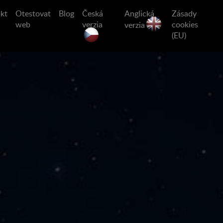
kt
Otestovat
Blog
Česká
Anglická
Zásady
web
verzia
cookies
verzia
(EU)