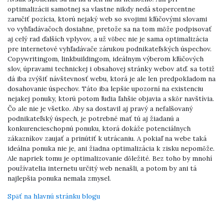
optimalizácii samotnej sa vlastne nikdy nedá stopercentne
zaručiť pozícia, ktorú nejaký web so svojimi kľúčovými slovami
vo vyhľadávačoch dosiahne, pretože sa na tom môže podpisovať
aj celý rad ďalších vplyvov, a už vôbec nie je sama optimalizácia
pre internetové vyhľadávače zárukou podnikateľských úspechov.
Copywritingom, linkbuildingom, ideálnym výberom kľúčových
slov, úpravami technickej i obsahovej stránky webov atď. sa totiž
dá iba zvýšiť návštevnosť webu, ktorá je ale len predpokladom na
dosahovanie úspechov. Táto iba lepšie upozorní na existenciu
nejakej ponuky, ktorú potom ľudia ľahšie objavia a skôr navštívia.
Čo ale nie je všetko. Aby sa dostavil aj pravý a nefalšovaný
podnikateľský úspech, je potrebné mať tú aj žiadanú a
konkurencieschopnú ponuku, ktorá dokáže potenciálnych
zákazníkov zaujať a prinútiť k utrácaniu. A pokiaľ na webe taká
ideálna ponuka nie je, ani žiadna optimalizácia k zisku nepomôže.
Ale napriek tomu je optimalizovanie dôležité. Bez toho by mnohí
používatelia internetu určitý web nenašli, a potom by ani tá
najlepšia ponuka nemala zmysel.
Späť na hlavnú stránku blogu