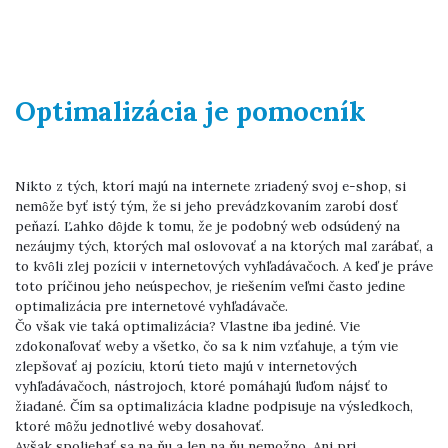
Optimalizácia je pomocník
Nikto z tých, ktorí majú na internete zriadený svoj e-shop, si
nemôže byť istý tým, že si jeho prevádzkovaním zarobí dosť
peňazí. Ľahko dôjde k tomu, že je podobný web odsúdený na
nezáujmy tých, ktorých mal oslovovať a na ktorých mal zarábať, a
to kvôli zlej pozícii v internetových vyhľadávačoch. A keď je práve
toto príčinou jeho neúspechov, je riešením veľmi často jedine
optimalizácia pre internetové vyhľadávače.
Čo však vie taká optimalizácia? Vlastne iba jediné. Vie
zdokonaľovať weby a všetko, čo sa k nim vzťahuje, a tým vie
zlepšovať aj pozíciu, ktorú tieto majú v internetových
vyhľadávačoch, nástrojoch, ktoré pomáhajú ľuďom nájsť to
žiadané. Čím sa optimalizácia kladne podpisuje na výsledkoch,
ktoré môžu jednotlivé weby dosahovať.
Avšak spoliehať sa na ňu a len na ňu nemožno. Ani pri