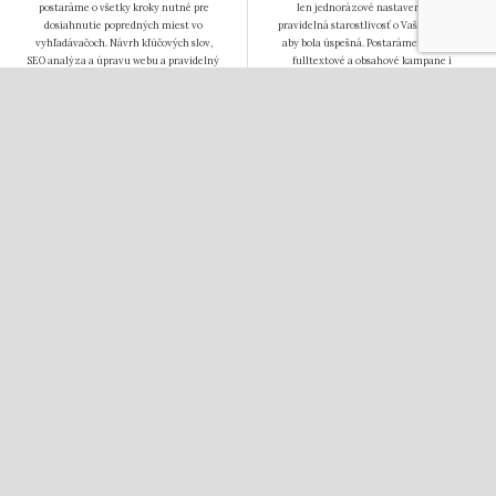
postaráme o všetky kroky nutné pre
len jednorázové nastavenie, ale
dosiahnutie popredných miest vo
pravidelná starostlivosť o Vašu kampaň,
vyhľadávačoch. Návrh kľúčových slov,
aby bola úspešná. Postaráme sa o Vaše
SEO analýza a úpravu webu a pravidelný
fulltextové a obsahové kampane i
linkbuilding.
sociálne siete.
COPYWRITING
TVORBA WEBOV
Tvorba kvalitného obsahu je základom
Webové stránky a eshopy budujeme na
webu. Texty Vám napíšeme vždy s
systéme WordPress. Ovládanie je
ohľadom na Vašu cieľovú skupinu. Texty
jednoduché, systém ponúka mnoho
pripravujeme nielen pre webové
hotových pluginov a nie ste závislí na
stránky, ale i pre ďalšie využitie.
jednom dodávateľovi riešenia. Vhodnosť
pre SEO je už len bonus.
SEOlight tvoria predovšetkým ľudia. Zoznámte sa s nami.
Michal Kuchař
Michaela Lenk
Tereza Kuchařová
Jana Kubištová
Monika Šašková
Markéta Maulova
Barbora Heřmanská
Jakub Švrček
Markéta Trefilová
Iveta Pluskalová-Petříková
Jana Hálová
Jiří Jeník