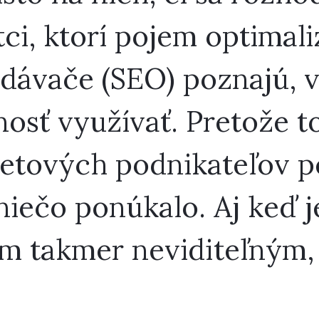
tci, ktorí pojem optimali
dávače (SEO) poznajú, ve
sť využívať. Pretože to 
netových podnikateľov p
 niečo ponúkalo. Aj keď j
m takmer neviditeľným, 