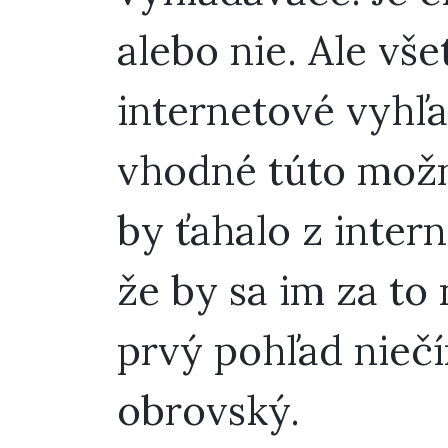
alebo nie. Ale vše
internetové vyhľa
vhodné túto možno
by ťahalo z inter
že by sa im za to
prvý pohľad niečí
obrovský.