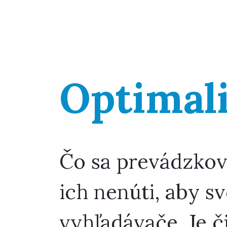
Optimali
Čo sa prevádzkova
ich nenúti, aby s
vyhľadávače. Je č