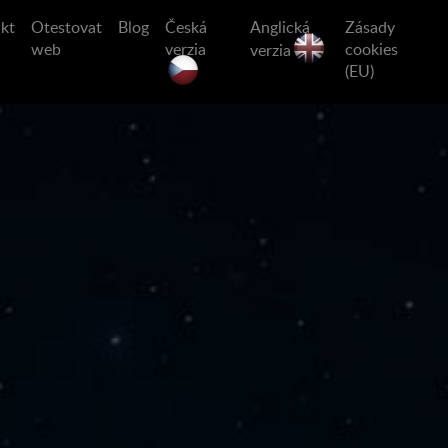
kt
Otestovat
Blog
Česká
Anglická
Zásady
web
verzia
cookies
verzia
(EU)