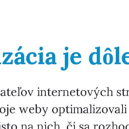
zácia je dôl
teľov internetových str
voje weby optimalizovali
isto na nich, či sa rozh