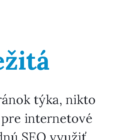
ežitá
ánok týka, nikto
 pre internetové
odnú SEO využiť