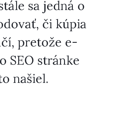
stále sa jedná o
dovať, či kúpia
čí, pretože e-
 po SEO stránke
o našiel.