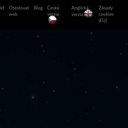
kt
Otestovat
Blog
Česká
Anglická
Zásady
web
verzia
cookies
verzia
(EU)