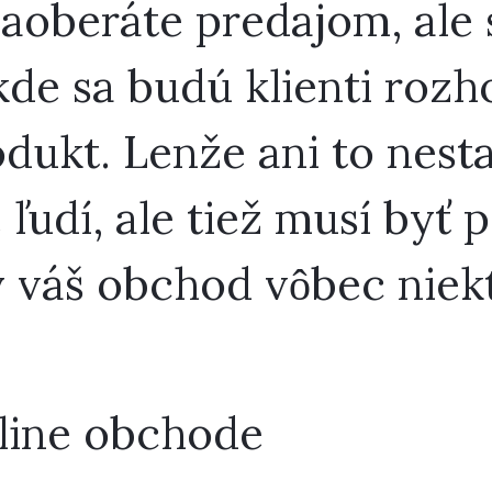
zaoberáte predajom, ale 
de sa budú klienti rozho
dukt. Lenže ani to nesta
 ľudí, ale tiež musí byť
 váš obchod vôbec niekt
line obchode