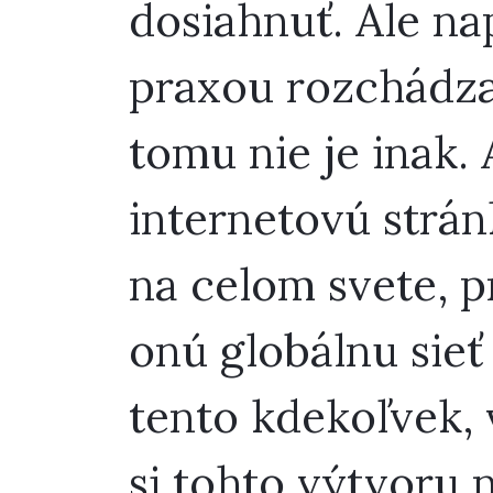
dosiahnuť. Ale nap
praxou rozchádza 
tomu nie je inak. 
internetovú strán
na celom svete, p
onú globálnu sieť
tento kdekoľvek, v
si tohto výtvoru 