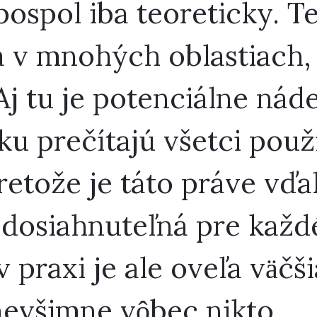
ospol iba teoreticky. Teó
v mnohých oblastiach, a
Aj tu je potenciálne náde
ku prečítajú všetci použ
retože je táto práve vďa
 dosiahnuteľná pre každ
 praxi je ale oveľa väčši
nevšimne vôbec nikto.