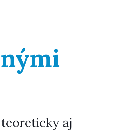
inými
teoreticky aj