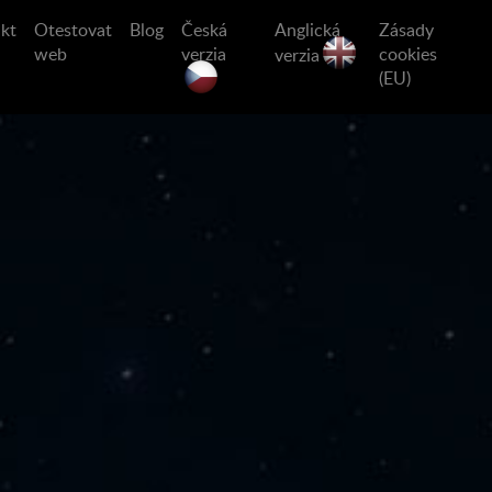
kt
Otestovat
Blog
Česká
Anglická
Zásady
web
verzia
cookies
verzia
(EU)