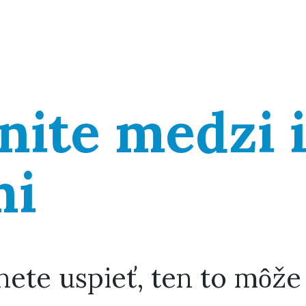
nite medzi 
mi
nete uspieť, ten to môže 