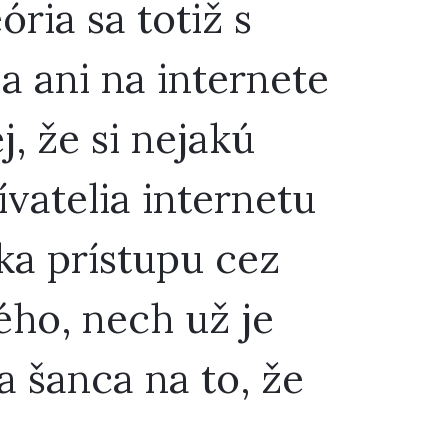
ria sa totiž s
 ani na internete
j, že si nejakú
ívatelia internetu
ka prístupu cez
ého, nech už je
a šanca na to, že