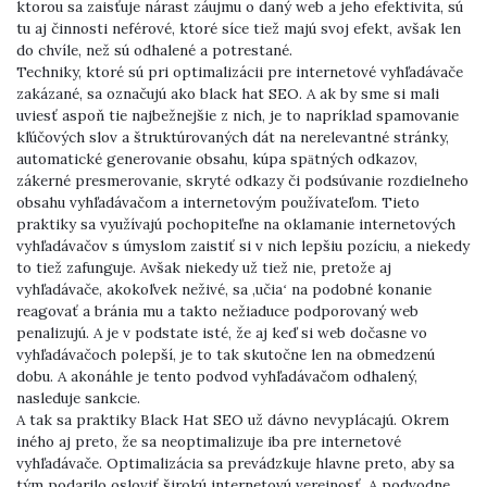
ktorou sa zaisťuje nárast záujmu o daný web a jeho efektivita, sú
tu aj činnosti neférové, ktoré síce tiež majú svoj efekt, avšak len
do chvíle, než sú odhalené a potrestané.
Techniky, ktoré sú pri optimalizácii pre internetové vyhľadávače
zakázané, sa označujú ako black hat SEO. A ak by sme si mali
uviesť aspoň tie najbežnejšie z nich, je to napríklad spamovanie
kľúčových slov a štruktúrovaných dát na nerelevantné stránky,
automatické generovanie obsahu, kúpa spätných odkazov,
zákerné presmerovanie, skryté odkazy či podsúvanie rozdielneho
obsahu vyhľadávačom a internetovým používateľom. Tieto
praktiky sa využívajú pochopiteľne na oklamanie internetových
vyhľadávačov s úmyslom zaistiť si v nich lepšiu pozíciu, a niekedy
to tiež zafunguje. Avšak niekedy už tiež nie, pretože aj
vyhľadávače, akokoľvek neživé, sa ,učia‘ na podobné konanie
reagovať a bránia mu a takto nežiaduce podporovaný web
penalizujú. A je v podstate isté, že aj keď si web dočasne vo
vyhľadávačoch polepší, je to tak skutočne len na obmedzenú
dobu. A akonáhle je tento podvod vyhľadávačom odhalený,
nasleduje sankcie.
A tak sa praktiky Black Hat SEO už dávno nevyplácajú. Okrem
iného aj preto, že sa neoptimalizuje iba pre internetové
vyhľadávače. Optimalizácia sa prevádzkuje hlavne preto, aby sa
tým podarilo osloviť širokú internetovú verejnosť. A podvodne