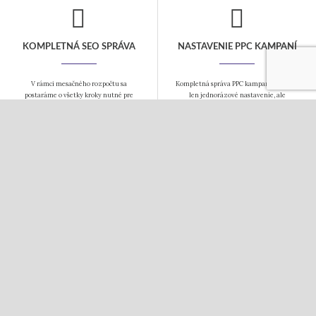
KOMPLETNÁ SEO SPRÁVA
NASTAVENIE PPC KAMPANÍ
V rámci mesačného rozpočtu sa
Kompletná správa PPC kampane to nie je
postaráme o všetky kroky nutné pre
len jednorázové nastavenie, ale
dosiahnutie popredných miest vo
pravidelná starostlivosť o Vašu kampaň,
vyhľadávačoch. Návrh kľúčových slov,
aby bola úspešná. Postaráme sa o Vaše
SEO analýza a úpravu webu a pravidelný
fulltextové a obsahové kampane i
linkbuilding.
sociálne siete.
COPYWRITING
TVORBA WEBOV
Tvorba kvalitného obsahu je základom
Webové stránky a eshopy budujeme na
webu. Texty Vám napíšeme vždy s
systéme WordPress. Ovládanie je
ohľadom na Vašu cieľovú skupinu. Texty
jednoduché, systém ponúka mnoho
pripravujeme nielen pre webové
hotových pluginov a nie ste závislí na
stránky, ale i pre ďalšie využitie.
jednom dodávateľovi riešenia. Vhodnosť
pre SEO je už len bonus.