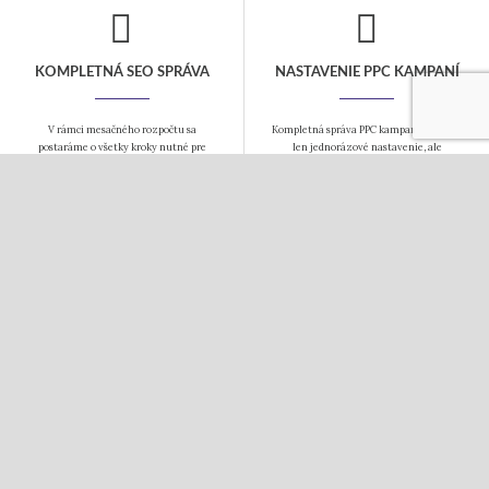
KOMPLETNÁ SEO SPRÁVA
NASTAVENIE PPC KAMPANÍ
V rámci mesačného rozpočtu sa
Kompletná správa PPC kampane to nie je
postaráme o všetky kroky nutné pre
len jednorázové nastavenie, ale
dosiahnutie popredných miest vo
pravidelná starostlivosť o Vašu kampaň,
vyhľadávačoch. Návrh kľúčových slov,
aby bola úspešná. Postaráme sa o Vaše
SEO analýza a úpravu webu a pravidelný
fulltextové a obsahové kampane i
linkbuilding.
sociálne siete.
COPYWRITING
TVORBA WEBOV
Tvorba kvalitného obsahu je základom
Webové stránky a eshopy budujeme na
webu. Texty Vám napíšeme vždy s
systéme WordPress. Ovládanie je
ohľadom na Vašu cieľovú skupinu. Texty
jednoduché, systém ponúka mnoho
pripravujeme nielen pre webové
hotových pluginov a nie ste závislí na
stránky, ale i pre ďalšie využitie.
jednom dodávateľovi riešenia. Vhodnosť
pre SEO je už len bonus.