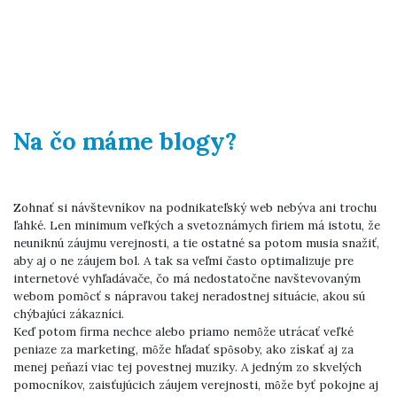
Na čo máme blogy?
Zohnať si návštevníkov na podnikateľský web nebýva ani trochu
ľahké. Len minimum veľkých a svetoznámych firiem má istotu, že
neuniknú záujmu verejnosti, a tie ostatné sa potom musia snažiť,
aby aj o ne záujem bol. A tak sa veľmi často optimalizuje pre
internetové vyhľadávače, čo má nedostatočne navštevovaným
webom pomôcť s nápravou takej neradostnej situácie, akou sú
chýbajúci zákazníci.
Keď potom firma nechce alebo priamo nemôže utrácať veľké
peniaze za marketing, môže hľadať spôsoby, ako získať aj za
menej peňazí viac tej povestnej muziky. A jedným zo skvelých
pomocníkov, zaisťujúcich záujem verejnosti, môže byť pokojne aj