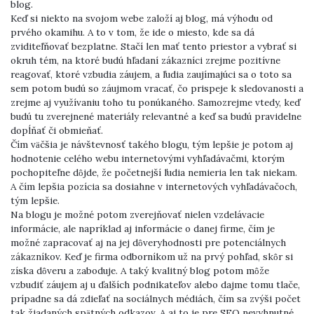
blog.
Keď si niekto na svojom webe založí aj blog, má výhodu od
prvého okamihu. A to v tom, že ide o miesto, kde sa dá
zviditeľňovať bezplatne. Stačí len mať tento priestor a vybrať si
okruh tém, na ktoré budú hľadaní zákazníci zrejme pozitívne
reagovať, ktoré vzbudia záujem, a ľudia zaujímajúci sa o toto sa
sem potom budú so záujmom vracať, čo prispeje k sledovanosti a
zrejme aj využívaniu toho tu ponúkaného. Samozrejme vtedy, keď
budú tu zverejnené materiály relevantné a keď sa budú pravidelne
dopĺňať či obmieňať.
Čím väčšia je návštevnosť takého blogu, tým lepšie je potom aj
hodnotenie celého webu internetovými vyhľadávačmi, ktorým
pochopiteľne dôjde, že početnejší ľudia nemieria len tak niekam.
A čím lepšia pozícia sa dosiahne v internetových vyhľadávačoch,
tým lepšie.
Na blogu je možné potom zverejňovať nielen vzdelávacie
informácie, ale napríklad aj informácie o danej firme, čím je
možné zapracovať aj na jej dôveryhodnosti pre potenciálnych
zákazníkov. Keď je firma odborníkom už na prvý pohľad, skôr si
získa dôveru a zaboduje. A taký kvalitný blog potom môže
vzbudiť záujem aj u ďalších podnikateľov alebo dajme tomu tlače,
prípadne sa dá zdieľať na sociálnych médiách, čím sa zvýši počet
tak žiadaných spätných odkazov. A aj to je pre SEO nevyhnutné.