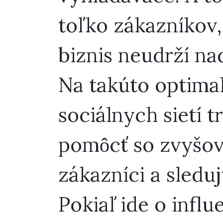
toľko zákazníkov,
biznis neudrží na
Na takúto optimal
sociálnych sietí 
pomôcť so zvyšova
zákazníci a sleduj
Pokiaľ ide o influ