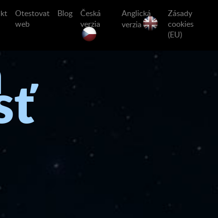
kt
Otestovat
Blog
Česká
Anglická
Zásady
web
verzia
cookies
verzia
(EU)
a
sť