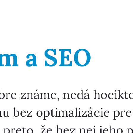
am a SEO
obre známe, nedá hocikt
nu bez optimalizácie pre
 preto, že bez nej jeho