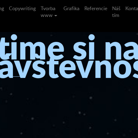
ng
Copywriting
Tvorba
Grafika
Referencie
Náš
Konta
www
tím
time si n
ávštevno