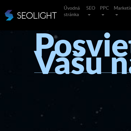
Úvodná
SEO
PPC
Marketi
stránka
Posvie
Vašu n