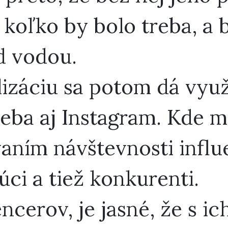
 koľko by bolo treba, a 
d vodou.
izáciu sa potom dá využi
treba aj Instagram. Kde 
ním návštevnosti influe
úci a tiež konkurenti.
encerov, je jasné, že s 