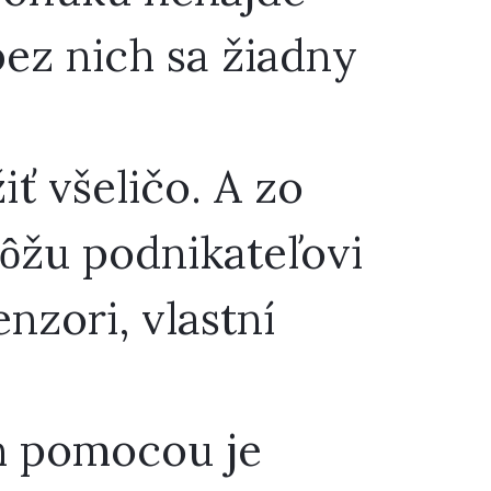
bez nich sa žiadny
ť všeličo. A zo
môžu podnikateľovi
nzori, vlastní
ich pomocou je