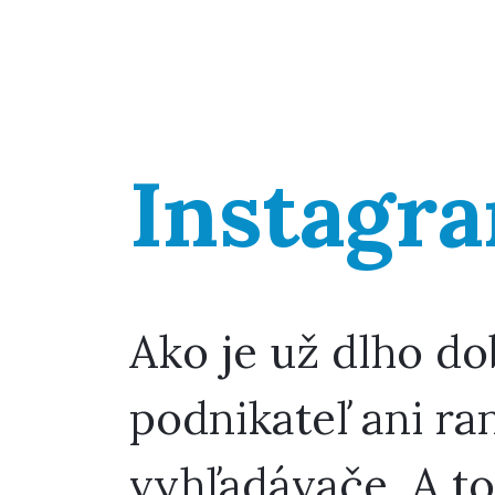
Instagr
Ako je už dlho d
podnikateľ ani ra
vyhľadávače. A to