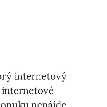
orý internetový
 internetové
 ponuku nenájde