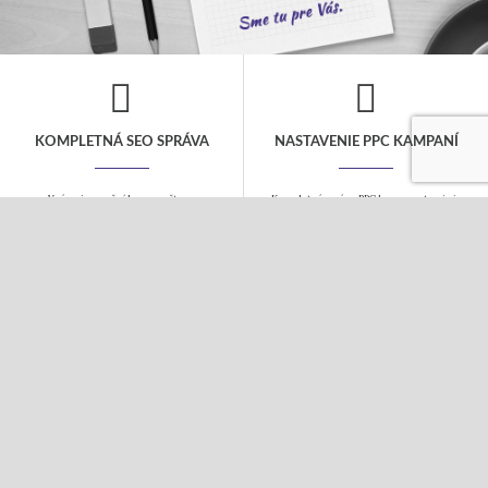
KOMPLETNÁ SEO SPRÁVA
NASTAVENIE PPC KAMPANÍ
V rámci mesačného rozpočtu sa
Kompletná správa PPC kampane to nie je
postaráme o všetky kroky nutné pre
len jednorázové nastavenie, ale
dosiahnutie popredných miest vo
pravidelná starostlivosť o Vašu kampaň,
vyhľadávačoch. Návrh kľúčových slov,
aby bola úspešná. Postaráme sa o Vaše
SEO analýza a úpravu webu a pravidelný
fulltextové a obsahové kampane i
linkbuilding.
sociálne siete.
COPYWRITING
TVORBA WEBOV
Tvorba kvalitného obsahu je základom
Webové stránky a eshopy budujeme na
webu. Texty Vám napíšeme vždy s
systéme WordPress. Ovládanie je