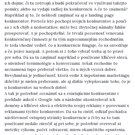
ich dojme, či tu zotrvajú a budú pokračovať vo využívaní takejto
ponuky, alebo sa vydajú radšej ku konkurencii. A čo to znamená?
Napríklad aj to, že neškodí zaujímať sa aj o landing page
konkurentov. Pretože kto pochopí svojich konkurentov a poučí
sa z ich chýb a nedostatkov, môže bez zbytočnej námahy ľahšie
prosperovať. A je pochopiteľné, že trvalá pozornosť venovaná
konkurenčnej činnosti je tu tým najrozumnejším rozhodnutím.
Je teda vhodné vedieť, čo u konkurencie funguje, čo sa osvedčuje
a čo práve naopak. A potom si z toho vybrať treba aj to pravé
pre seba. Dá sa tu zaujímať napríklad o používané kľúčové slová,
o súvislosť terminológie s konverziami. Avšak rozhodne to
neznamená tupo preberať všetko, čo u iných vyzerá dobre.
Nevyhnutná je jedinečnosť, ktorá vedie k úspešnému marketingu,
dôležité je nielen preberanie, ale aj ďalšie vylepšovanie toho, čo je
u konkurentov na weboch dobré.
A tak je potrebné zoznámiť sa s existujúcimi konkurentmi v
prehľade aukcií v Google Ads a následne skontrolovať ich
domény a kľúčové slová a efektivitu svojej reklamy v porovnaní s
reklamami týchto konkurentov. Dá sa tu zistiť, odkiaľ pochádza
návštevnosť vstupnej stránky konkurencie a či by sa to tam
používané nedalo zúročiť aj pri sebe, je potrebné overovať si
metriky výkonu, počet zobrazení, mieru okamžitého opustenia,