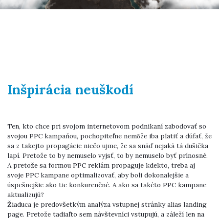
Inšpirácia neuškodí
Ten, kto chce pri svojom internetovom podnikaní zabodovať so
svojou PPC kampaňou, pochopiteľne nemôže iba platiť a dúfať, že
sa z takejto propagácie niečo ujme, že sa snáď nejaká tá dušička
lapí. Pretože to by nemuselo vyjsť, to by nemuselo byť prínosné.
A pretože sa formou PPC reklám propaguje kdekto, treba aj
svoje PPC kampane optimalizovať, aby boli dokonalejšie a
úspešnejšie ako tie konkurenčné. A ako sa takéto PPC kampane
aktualizujú?
Žiaduca je predovšetkým analýza vstupnej stránky alias landing
page. Pretože tadiaľto sem návštevníci vstupujú, a záleží len na