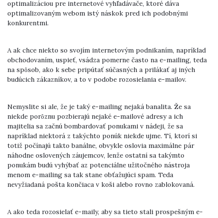
optimalizáciou pre internetové vyhľadávače, ktoré dáva
optimalizovaným webom istý náskok pred ich podobnými
konkurentmi.
A ak chce niekto so svojím internetovým podnikaním, napríklad
obchodovaním, uspieť, vsádza pomerne často na e-mailing, teda
na spôsob, ako k sebe pripútať súčasných a prilákať aj iných
budúcich zákazníkov, a to v podobe rozosielania e-mailov.
Nemyslite si ale, že je taký e-mailing nejaká banalita. Že sa
niekde porôznu pozbierajú nejaké e-mailové adresy a ich
majitelia sa začnú bombardovať ponukami v nádeji, že sa
napríklad niektorá z takýchto ponúk niekde ujme. Tí, ktorí si
totiž počínajú takto banálne, obvykle oslovia maximálne pár
náhodne oslovených záujemcov, lenže ostatní sa takýmto
ponukám budú vyhýbať az potenciálne užitočného nástroja
menom e-mailing sa tak stane obťažujúci spam. Teda
nevyžiadaná pošta končiaca v koši alebo rovno zablokovaná.
A ako teda rozosielať e-maily, aby sa tieto stali prospešným e-