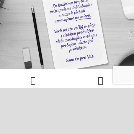
KOMPLETNÁ SEO SPRÁVA
NASTAVENIE PPC KAMPANÍ
V rámci mesačného rozpočtu sa
Kompletná správa PPC kampane to nie je
postaráme o všetky kroky nutné pre
len jednorázové nastavenie, ale
dosiahnutie popredných miest vo
pravidelná starostlivosť o Vašu kampaň,
vyhľadávačoch. Návrh kľúčových slov,
aby bola úspešná. Postaráme sa o Vaše
SEO analýza a úpravu webu a pravidelný
fulltextové a obsahové kampane i
linkbuilding.
sociálne siete.