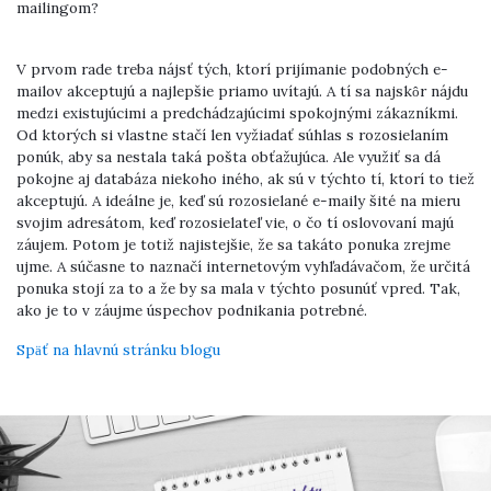
mailingom?
V prvom rade treba nájsť tých, ktorí prijímanie podobných e-
mailov akceptujú a najlepšie priamo uvítajú. A tí sa najskôr nájdu
medzi existujúcimi a predchádzajúcimi spokojnými zákazníkmi.
Od ktorých si vlastne stačí len vyžiadať súhlas s rozosielaním
ponúk, aby sa nestala taká pošta obťažujúca. Ale využiť sa dá
pokojne aj databáza niekoho iného, ​​ak sú v týchto tí, ktorí to tiež
akceptujú. A ideálne je, keď sú rozosielané e-maily šité na mieru
svojim adresátom, keď rozosielateľ vie, o čo tí oslovovaní majú
záujem. Potom je totiž najistejšie, že sa takáto ponuka zrejme
ujme. A súčasne to naznačí internetovým vyhľadávačom, že určitá
ponuka stojí za to a že by sa mala v týchto posunúť vpred. Tak,
ako je to v záujme úspechov podnikania potrebné.
Späť na hlavnú stránku blogu