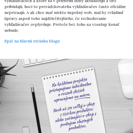
vyhľadávačoch a ktoré sa v priebehu doby aktualizujú a tiež
pribúdajú, hoci to prevádzkovatelia vyhľadávačov často oficiálne
nepriznajú. A ak chce mať niekto úspešný web, mal by zvládnuť
úpravy aspoň toho najdôležitejšieho, čo rozhodovanie
vyhľadávačov ovplyvňuje. Pretože bez toho sa vzostup konať
nebude.
Späť na hlavnú stránku blogu