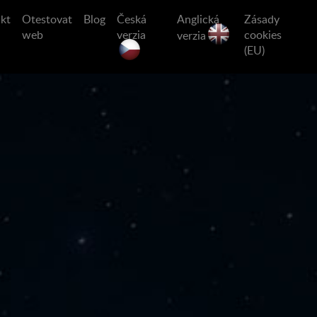
kt
Otestovat
Blog
Česká
Anglická
Zásady
web
verzia
cookies
verzia
(EU)