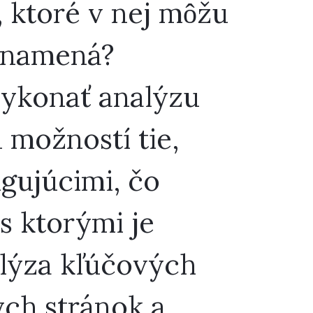
 ktoré v nej môžu
 znamená?
vykonať analýzu
 možností tie,
gujúcimi, čo
s ktorými je
lýza kľúčových
ých stránok a