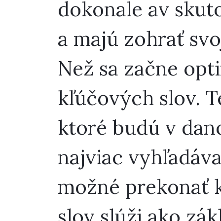
dokonale av skut
a majú zohrať svo
Než sa začne opti
kľúčových slov. T
ktoré budú v dano
najviac vyhľadáva
možné prekonať k
slov slúži ako zá