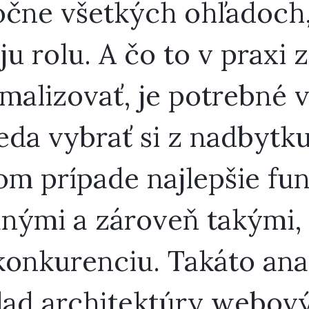
očne všetkých ohľadoch,
ju rolu. A čo to v praxi
malizovať, je potrebné 
eda vybrať si z nadbytku
m prípade najlepšie fun
nými a zároveň takými, 
onkurenciu. Takáto ana
klad architektúry webov