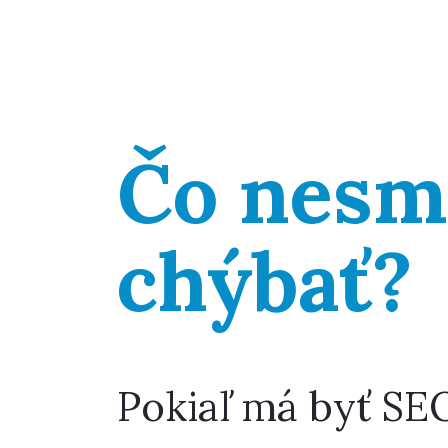
Čo nesmi
chýbať?
Pokiaľ má byť SE