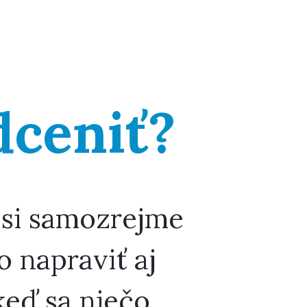
dceniť?
 si samozrejme
lo napraviť aj
keď sa niečo