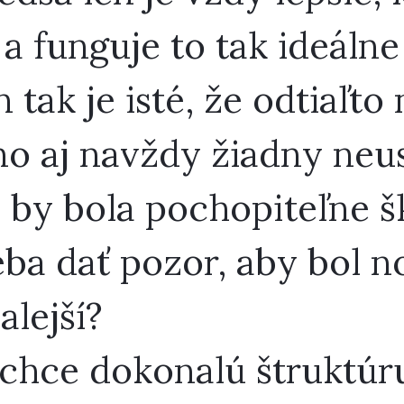
 a funguje to tak ideálne
n tak je isté, že odtiaľto
o aj navždy žiadny neu
 by bola pochopiteľne š
reba dať pozor, aby bol 
lejší?
chce dokonalú štruktúr