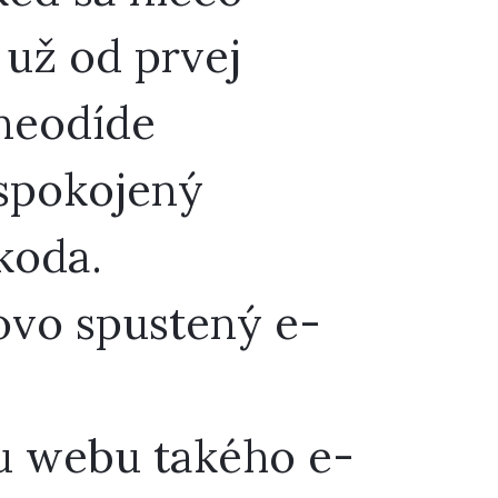
 už od prvej
 neodíde
spokojený
koda.
novo spustený e-
u webu takého e-