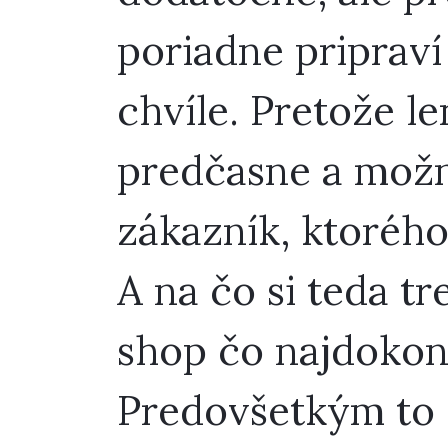
poriadne pripraví
chvíle. Pretože le
predčasne a možn
zákazník, ktorého
A na čo si teda t
shop čo najdokona
Predovšetkým to 