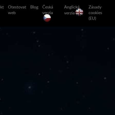
kt
Otestovat
Blog
Česká
Anglická
Zásady
web
verzia
cookies
verzia
(EU)