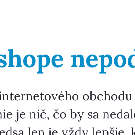
-shope nepo
internetového obchodu
nie je nič, čo by sa neda
edsa len je vždy lepšie, 