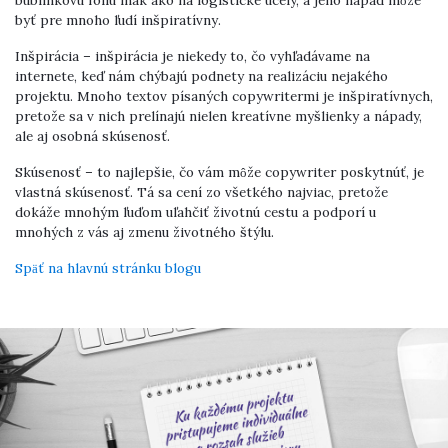
byť pre mnoho ľudí inšpiratívny.
Inšpirácia – inšpirácia je niekedy to, čo vyhľadávame na
internete, keď nám chýbajú podnety na realizáciu nejakého
projektu. Mnoho textov písaných copywritermi je inšpiratívnych,
pretože sa v nich prelínajú nielen kreatívne myšlienky a nápady,
ale aj osobná skúsenosť.
Skúsenosť – to najlepšie, čo vám môže copywriter poskytnúť, je
vlastná skúsenosť. Tá sa cení zo všetkého najviac, pretože
dokáže mnohým ľuďom uľahčiť životnú cestu a podporí u
mnohých z vás aj zmenu životného štýlu.
Späť na hlavnú stránku blogu