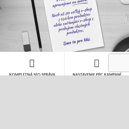
KOMPLETNÁ SEO SPRÁVA
NASTAVENIE PPC KAMPANÍ
V rámci mesačného rozpočtu sa
Kompletná správa PPC kampane to nie je
postaráme o všetky kroky nutné pre
len jednorázové nastavenie, ale
dosiahnutie popredných miest vo
pravidelná starostlivosť o Vašu kampaň,
vyhľadávačoch. Návrh kľúčových slov,
aby bola úspešná. Postaráme sa o Vaše
SEO analýza a úpravu webu a pravidelný
fulltextové a obsahové kampane i
linkbuilding.
sociálne siete.