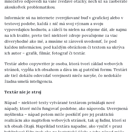
množstvo odpovedí na vaše zvedavé otázky, nech už sa zaoberáte
akoukoľvek problematikou.
Informácie sú na internete zverejňované buď v grafickej alebo v
textovej podobe, každá z nič má svoj význam a svoju
vypovedajúcu hodnotu, a záleží tu nielen na objeme dát, ale najmä
na ich kvalite, preto tiež niektoré zdroje považujeme za viac
dôveryhodné ako iné, a musíme si zároveň uvedomiť, že pod
každou informáciou, pod každým obrázkom či textom sa ukrýva
ich autor – grafik, filmár, fotograf či textár.
Textár alebo copywriter je osoba, ktorá tvorí základ webových
stránok, vypĺňa ich obsahom a dáva im aj patričnú formu. Textári
ale tiež dokážu odovzdať verejnosti niečo navyše, čo nedokáže
žiadna umelá inteligencia.
Textár nie je stroj
Nápad – niektoré texty vytvárané textárom prinášajú nové
nápady, ktoré môžu fungovať podobne, ako nápoveda. Uverejnená
myšlienka – nápad potom môže poslúžiť pre jej praktickú
realizáciu ako majiteľom webových stránok, tak aj ľuďmi, ktorí si
ich obsah čítajú. Napríklad textára napadne, ako využiť v praxi
bublinkovú fóliu inak ako na logistické účely, a jeho nápad môže