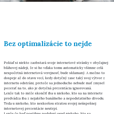
Bez optimalizácie to nejde
Pokiaľ si niekto zaobstará svoje internetové stránky v obyčajnej
bláhovej nádeji, že si ho vďaka tomu automaticky všimne celá
nespočetná internetová verejnosť, bude sklamaný. A možno to
dospeje až do stavu vecí, kedy dotyčný zase taký svoj výtvor z
internetu odstráni, pretože sa jednoducho nebude mať zmysel
pozerať na to, ako je dotyčná prezentácia ignorovaná.
Lenže tak to môže skončiť iba u niekoho, kto sa na internete
predvádza iba z nejakého banálneho a nepodstatného dôvodu.
Teda u niekoho, kto neskoršou stratou svojej neúspešnej
internetovej prezentácie neutrpí.
Lenže čo keď postihne podobný osud niekoho, kto sa