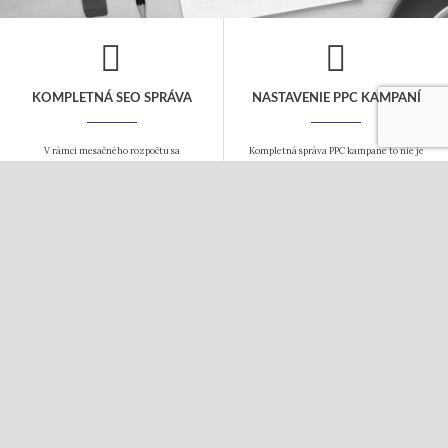
KOMPLETNÁ SEO SPRÁVA
NASTAVENIE PPC KAMPANÍ
V rámci mesačného rozpočtu sa
Kompletná správa PPC kampane to nie je
postaráme o všetky kroky nutné pre
len jednorázové nastavenie, ale
dosiahnutie popredných miest vo
pravidelná starostlivosť o Vašu kampaň,
vyhľadávačoch. Návrh kľúčových slov,
aby bola úspešná. Postaráme sa o Vaše
SEO analýza a úpravu webu a pravidelný
fulltextové a obsahové kampane i
linkbuilding.
sociálne siete.
COPYWRITING
TVORBA WEBOV
Tvorba kvalitného obsahu je základom
Webové stránky a eshopy budujeme na
webu. Texty Vám napíšeme vždy s
systéme WordPress. Ovládanie je
ohľadom na Vašu cieľovú skupinu. Texty
jednoduché, systém ponúka mnoho
pripravujeme nielen pre webové
hotových pluginov a nie ste závislí na