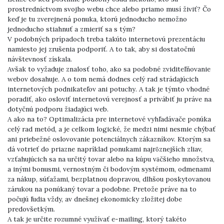
prostredníctvom svojho webu chce alebo priamo musí živiť? Čo
keď je tu zverejnená ponuka, ktorú jednoducho nemožno
jednoducho stiahnuť a zmieriť sa s tým?
V podobných prípadoch treba takúto internetovú prezentáciu
namiesto jej zrušenia podporiť. A to tak, aby si dostatočnú
návštevnosť získala.
Avšak to vyžaduje znalosť toho, ako sa podobné zviditeľňovanie
webov dosahuje. A o tom nemá dodnes celý rad strádajúcich
internetových podnikateľov ani potuchy. A tak je týmto vhodné
poradiť, ako osloviť internetovú verejnosť a privábiť ju práve na
dotyčnú podporu žiadajúci web.
A ako na to? Optimalizácia pre internetové vyhľadávače ponúka
celý rad metód, a je celkom logické, že medzi nimi nesmie chýbať
ani priebežné oslovovanie potenciálnych zákazníkov. Ktorým sa
dá votrieť do priazne napríklad ponukami najrôznejších zliav,
vzťahujúcich sa na určitý tovar alebo na kúpu väčšieho množstva,
a inými bonusmi, vernostným či bodovým systémom, odmenami
za nákup, súťažami, bezplatnou dopravou, dlhšou poskytovanou
zárukou na ponúkaný tovar a podobne. Pretože práve na to
počujú ľudia vždy, av dnešnej ekonomicky zložitej dobe
predovšetkým.
A tak je určite rozumné využívať e-mailing, ktorý takéto