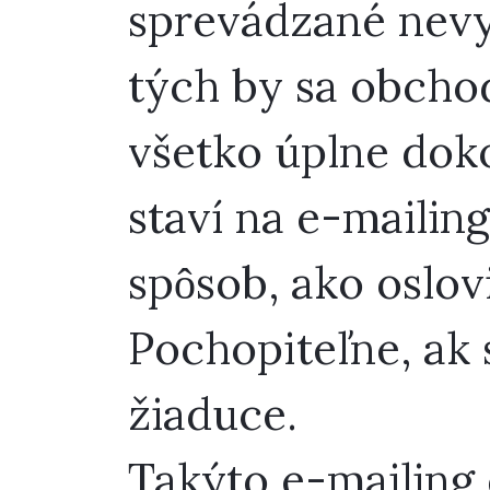
sprevádzané nevy
tých by sa obchod
všetko úplne dokon
staví na e-mailin
spôsob, ako oslovi
Pochopiteľne, ak s
žiaduce.
Takýto e-mailing 