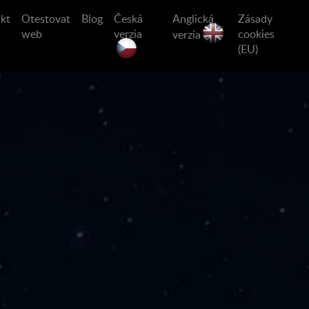
kt
Otestovat
Blog
Česká
Anglická
Zásady
web
verzia
cookies
verzia
(EU)