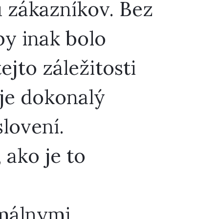
 zákazníkov. Bez
by inak bolo
ejto záležitosti
 je dokonalý
slovení.
 ako je to
imálnymi