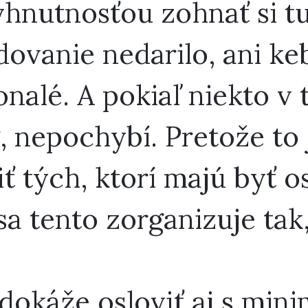
hnutnosťou zohnať si tu
ovanie nedarilo, ani ke
alé. A pokiaľ niekto v t
g, nepochybí. Pretože to
ť tých, ktorí majú byť o
a tento zorganizuje tak,
dokáže osloviť aj s min