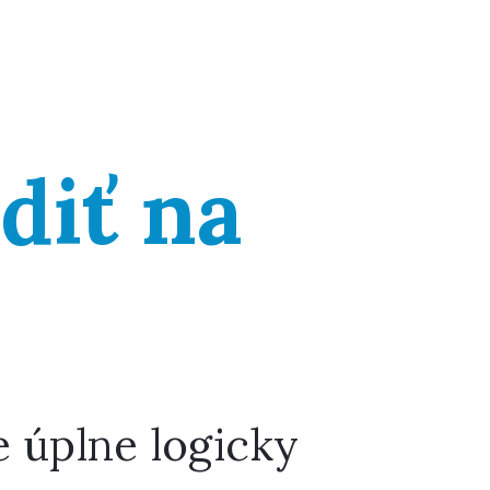
diť na
e úplne logicky