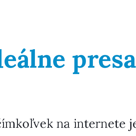
deálne presa
ímkoľvek na internete j