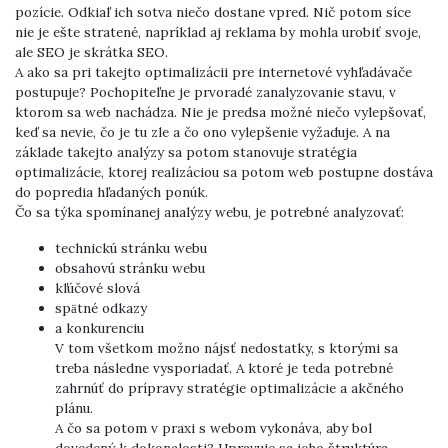
pozície. Odkiaľ ich sotva niečo dostane vpred. Nič potom síce
nie je ešte stratené, napríklad aj reklama by mohla urobiť svoje,
ale SEO je skrátka SEO.
A ako sa pri takejto optimalizácii pre internetové vyhľadávače
postupuje? Pochopiteľne je prvoradé zanalyzovanie stavu, v
ktorom sa web nachádza. Nie je predsa možné niečo vylepšovať,
keď sa nevie, čo je tu zle a čo ono vylepšenie vyžaduje. A na
základe takejto analýzy sa potom stanovuje stratégia
optimalizácie, ktorej realizáciou sa potom web postupne dostáva
do popredia hľadaných ponúk.
Čo sa týka spomínanej analýzy webu, je potrebné analyzovať:
technickú stránku webu
obsahovú stránku webu
kľúčové slová
spätné odkazy
a konkurenciu
V tom všetkom možno nájsť nedostatky, s ktorými sa
treba následne vysporiadať. A ktoré je teda potrebné
zahrnúť do prípravy stratégie optimalizácie a akčného
plánu.
A čo sa potom v praxi s webom vykonáva, aby bol
dovedený k dokonalosti? Upravuje sa jeho štruktúra,