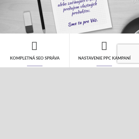
KOMPLETNÁ SEO SPRÁVA
NASTAVENIE PPC KAMPANÍ
V rámci mesačného rozpočtu sa
Kompletná správa PPC kampane to nie je
postaráme o všetky kroky nutné pre
len jednorázové nastavenie, ale
dosiahnutie popredných miest vo
pravidelná starostlivosť o Vašu kampaň,
vyhľadávačoch. Návrh kľúčových slov,
aby bola úspešná. Postaráme sa o Vaše
SEO analýza a úpravu webu a pravidelný
fulltextové a obsahové kampane i
linkbuilding.
sociálne siete.
COPYWRITING
TVORBA WEBOV