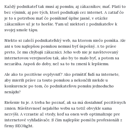
Každý podnikateľ tak musí aj ponuku, aj zákazníkov, mať. Platí to
bez výnimk, aj pre tých, ktorí podnikajú cez internet. A zatiaľ čo
je to s potrebou mať čo ponúknuť úplne jasné, v otázke
zákazníkov už je to horšie. Tam už niektorí z podnikateľov k
svojej smole tápu.
Niekto si založí podnikateľský web, na ktorom niečo ponúka. Ale
ani s tou najlepšou ponukou nemusí byť úspešný. A to práve
preto, že mu chýbajú zákazníci. Jeho web nie je navštevovaný
internetovou verejnosťou tak, ako by to malo byť, a potom sa
nezarába. Aspoň do doby, než sa to tu zmení k lepšiemu.
Ale ako to pozitívne ovplyvniť? Ako prinútiť ľudí na internete,
aby mierili práve za touto ponukou a nekončili niekde u
konkurencie po tom, čo podnikateľovu ponuku jednoducho
nenájdu?
Riešenie tu je. A treba ho poznať, ak sa má dosiahnuť pozitívnych
zmien. Návštevnosť nejakého webu sa totiž obvykle sama
nezvýši. A vzrastie až vtedy, keď sa onen web optimalizuje pre
internetové vyhľadávače. S čím najlepšie pomôžu profesionáli z
firmy SEOlight.