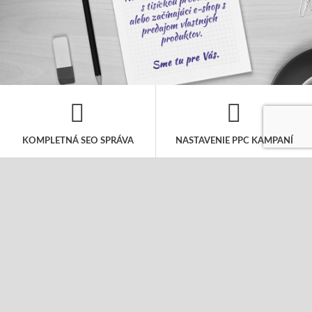
KOMPLETNÁ SEO SPRÁVA
NASTAVENIE PPC KAMPANÍ
V rámci mesačného rozpočtu sa
Kompletná správa PPC kampane to nie je
postaráme o všetky kroky nutné pre
len jednorázové nastavenie, ale
dosiahnutie popredných miest vo
pravidelná starostlivosť o Vašu kampaň,
vyhľadávačoch. Návrh kľúčových slov,
aby bola úspešná. Postaráme sa o Vaše
SEO analýza a úpravu webu a pravidelný
fulltextové a obsahové kampane i
linkbuilding.
sociálne siete.
COPYWRITING
TVORBA WEBOV