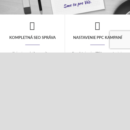
KOMPLETNÁ SEO SPRÁVA
NASTAVENIE PPC KAMPANÍ
V rámci mesačného rozpočtu sa
Kompletná správa PPC kampane to nie je
postaráme o všetky kroky nutné pre
len jednorázové nastavenie, ale
dosiahnutie popredných miest vo
pravidelná starostlivosť o Vašu kampaň,
vyhľadávačoch. Návrh kľúčových slov,
aby bola úspešná. Postaráme sa o Vaše
SEO analýza a úpravu webu a pravidelný
fulltextové a obsahové kampane i
linkbuilding.
sociálne siete.
COPYWRITING
TVORBA WEBOV
Tvorba kvalitného obsahu je základom
Webové stránky a eshopy budujeme na
webu. Texty Vám napíšeme vždy s
systéme WordPress. Ovládanie je