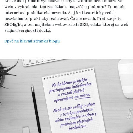
Lenže ako prinútiť vyhľadávače, aby si z ohromného množstva
webov vybrali ako ten zaslúžiac si najväčšiu podporu? To mnohí
internetoví podnikatelia nevedia. A aj keď teoreticky vedia,
nezvládnu to prakticky realizovať. Čo ale nevadí. Pretože je tu
SEOlight, a ten majiteľom webov zaistí SEO, vďaka ktorej sa web
záujmu verejnosti dočká.
Späť na hlavnú stránku blogu