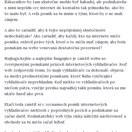
Zákazníkov by tam skutočne mohlo byť habadej, ale podnikatelia
s nimi neprídu cez internet do kontaktu tak jednoducho, ako by
to malo byť. A veľa ponúk sa tu minie s tými, ktorí by o ne mali
záujem.
A ako to zariadiť, aby k tejto nepríjemnej skutočnosti
nedochádzalo? Ako zariadiť, aby každý, kto na internete niečo
ponúka, oslovil práve tých, ktorí o to môžu mať záujem, aby bola
ponukám na webe venovaná dostatočná pozornosť?
Najlogickejšie a najlepšie fungujúce je zaistiť webu so
zverejnenými ponukami priazeň internetových vyhľadávačov. Keď
web zodpovedá tomu, čo majú vyhľadávače za dokonalé, objavia
sa medzi prednostnými ponukami, ktoré ľudia využívajúci
vyhľadávače neprehliadnu. Keď niekto vo vyhľadávačoch po
niečom pátra, využije predsa najradšej takú ponuku, ktorá sa mu
ukáže hneď ako prvá.
Stačí teda zaistiť si v zoznamoch ponúk internetových
vyhľadávačov niektorú z popredných pozícií a podnikanie sa
začne dariť. Podnikateľský web tým získa náležitú návštevnosť a
obchody sa tu môžu začať hýbať.