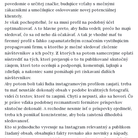
povedomie o určitej značke, budujúce vzťahy s možnými
zákazníkmi a umožňujúce oslovovanie novej potenciálnej
klientely.
Je však pochopiteľné, že sa musí profil na podobný účel
optimalizovať. A to hlavne preto, aby ľudia vedeli, prečo ho majú
sledovať, čo sa od neho dá očakávať. A tak je vhodné mať tu
firemný profil s ľahko zapamätateľným označením vystihujúcim
propagovanú firmu, u ktorého je možné sledovať zloženie
návštevníkov a ich počty. Z ktorých sa potom samozrejme oplatí
sústrediť na tých, ktorí prejavujú o to tu publikované skutočný
záujem, ktorí toto oceňujú a podporujú, komentujú, lajkujú a
zdieľajú, a nakoniec sami pomáhajú pri získavaní ďalších
návštevníkov.
Aby potom boli takí ľudia instagramovým profilom zaujatí, treba
tu mať neustále dokonalý obsah v podobe kvalitných fotografií,
videí či textov, ktoré tu zaujmú. Chytí a nepustí, ako sa hovorí. Čo
je práve vďaka podobnej rozmanitosti formátov príspevkov
skutočne dokonalé. A rozhodne nesmie ísť o príspevky ojedinelé,
treba ich ponúkať konzistentne, aby bola zaistená dlhodobá
sledovanosť.
Kto si jednoducho vyvesuje na Instagram relevantný a publikom
žiadaný obsah, obsahujúci fakty rovnako ako novinky a nápady,