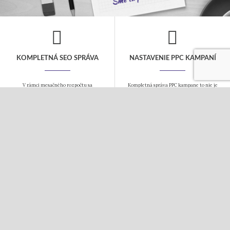
KOMPLETNÁ SEO SPRÁVA
NASTAVENIE PPC KAMPANÍ
V rámci mesačného rozpočtu sa
Kompletná správa PPC kampane to nie je
postaráme o všetky kroky nutné pre
len jednorázové nastavenie, ale
dosiahnutie popredných miest vo
pravidelná starostlivosť o Vašu kampaň,
vyhľadávačoch. Návrh kľúčových slov,
aby bola úspešná. Postaráme sa o Vaše
SEO analýza a úpravu webu a pravidelný
fulltextové a obsahové kampane i
linkbuilding.
sociálne siete.
COPYWRITING
TVORBA WEBOV
Tvorba kvalitného obsahu je základom
Webové stránky a eshopy budujeme na
webu. Texty Vám napíšeme vždy s
systéme WordPress. Ovládanie je
ohľadom na Vašu cieľovú skupinu. Texty
jednoduché, systém ponúka mnoho