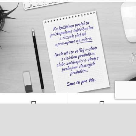
KOMPLETNÁ SEO SPRÁVA
NASTAVENIE PPC KAMPANÍ
V rámci mesačného rozpočtu sa
Kompletná správa PPC kampane to nie je