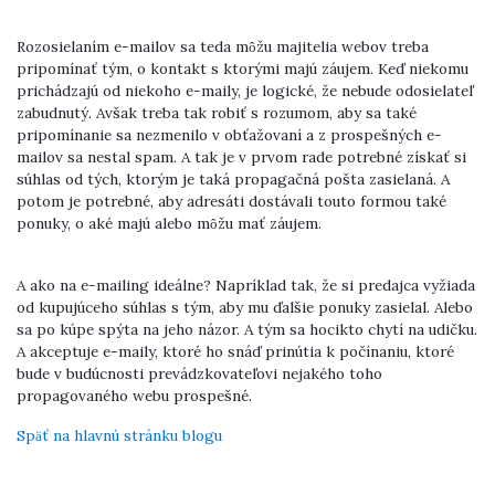
Rozosielaním e-mailov sa teda môžu majitelia webov treba
pripomínať tým, o kontakt s ktorými majú záujem. Keď niekomu
prichádzajú od niekoho e-maily, je logické, že nebude odosielateľ
zabudnutý. Avšak treba tak robiť s rozumom, aby sa také
pripomínanie sa nezmenilo v obťažovaní a z prospešných e-
mailov sa nestal spam. A tak je v prvom rade potrebné získať si
súhlas od tých, ktorým je taká propagačná pošta zasielaná. A
potom je potrebné, aby adresáti dostávali touto formou také
ponuky, o aké majú alebo môžu mať záujem.
A ako na e-mailing ideálne? Napríklad tak, že si predajca vyžiada
od kupujúceho súhlas s tým, aby mu ďalšie ponuky zasielal. Alebo
sa po kúpe spýta na jeho názor. A tým sa hocikto chytí na udičku.
A akceptuje e-maily, ktoré ho snáď prinútia k počínaniu, ktoré
bude v budúcnosti prevádzkovateľovi nejakého toho
propagovaného webu prospešné.
Späť na hlavnú stránku blogu