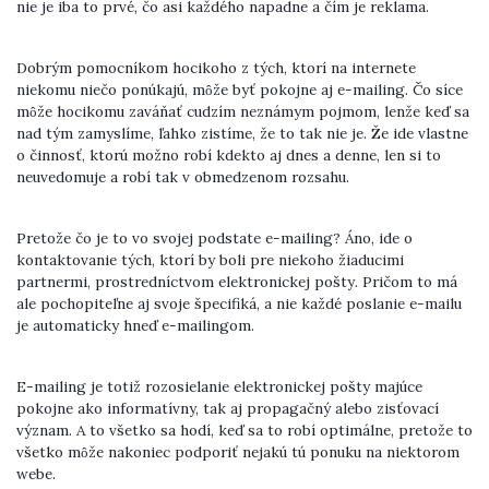
nie je iba to prvé, čo asi každého napadne a čím je reklama.
Dobrým pomocníkom hocikoho z tých, ktorí na internete
niekomu niečo ponúkajú, môže byť pokojne aj e-mailing. Čo síce
môže hocikomu zaváňať cudzím neznámym pojmom, lenže keď sa
nad tým zamyslíme, ľahko zistíme, že to tak nie je. Že ide vlastne
o činnosť, ktorú možno robí kdekto aj dnes a denne, len si to
neuvedomuje a robí tak v obmedzenom rozsahu.
Pretože čo je to vo svojej podstate e-mailing? Áno, ide o
kontaktovanie tých, ktorí by boli pre niekoho žiaducimi
partnermi, prostredníctvom elektronickej pošty. Pričom to má
ale pochopiteľne aj svoje špecifiká, a nie každé poslanie e-mailu
je automaticky hneď e-mailingom.
E-mailing je totiž rozosielanie elektronickej pošty majúce
pokojne ako informatívny, tak aj propagačný alebo zisťovací
význam. A to všetko sa hodí, keď sa to robí optimálne, pretože to
všetko môže nakoniec podporiť nejakú tú ponuku na niektorom
webe.