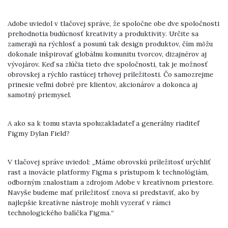
Adobe uviedol v tlačovej správe, že spoločne obe dve spoločnosti
prehodnotia budúcnosť kreativity a produktivity. Určite sa
zamerajú na rýchlosť a posunú tak design produktov, čím môžu
dokonale inšpirovať globálnu komunitu tvorcov, dizajnérov aj
vývojárov. Keď sa zlúčia tieto dve spoločnosti, tak je možnosť
obrovskej a rýchlo rastúcej trhovej príležitosti. Čo samozrejme
prinesie veľmi dobré pre klientov, akcionárov a dokonca aj
samotný priemysel.
A ako sa k tomu stavia spoluzakladateľ a generálny riaditeľ
Figmy Dylan Field?
V tlačovej správe uviedol: „Máme obrovskú príležitosť urýchliť
rast a inovácie platformy Figma s prístupom k technológiám,
odborným znalostiam a zdrojom Adobe v kreatívnom priestore.
Navyše budeme mať príležitosť znova si predstaviť, ako by
najlepšie kreatívne nástroje mohli vyzerať v rámci
technologického balíčka Figma.“