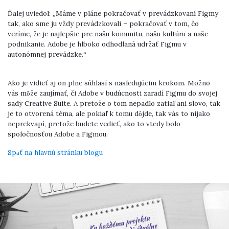
Ďalej uviedol: „Máme v pláne pokračovať v prevádzkovaní Figmy
tak, ako sme ju vždy prevádzkovali – pokračovať v tom, čo
veríme, že je najlepšie pre našu komunitu, našu kultúru a naše
podnikanie. Adobe je hlboko odhodlaná udržať Figmu v
autonómnej prevádzke.“
Ako je vidieť aj on plne súhlasí s nasledujúcim krokom. Možno
vás môže zaujímať, či Adobe v budúcnosti zaradí Figmu do svojej
sady Creative Suite. A pretože o tom nepadlo zatiaľ ani slovo, tak
je to otvorená téma, ale pokiaľ k tomu dôjde, tak vás to nijako
neprekvapí, pretože budete vedieť, ako to vtedy bolo
spoločnosťou Adobe a Figmou.
Späť na hlavnú stránku blogu