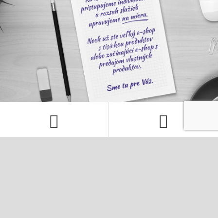
KOMPLETNÁ SEO SPRÁVA
NASTAVENIE PPC KAMPANÍ
V rámci mesačného rozpočtu sa
Kompletná správa PPC kampane to nie je
postaráme o všetky kroky nutné pre
len jednorázové nastavenie, ale
dosiahnutie popredných miest vo
pravidelná starostlivosť o Vašu kampaň,
vyhľadávačoch. Návrh kľúčových slov,
aby bola úspešná. Postaráme sa o Vaše
SEO analýza a úpravu webu a pravidelný
fulltextové a obsahové kampane i
linkbuilding.
sociálne siete.